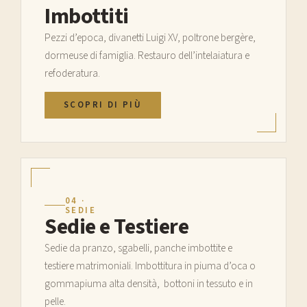
Imbottiti
Pezzi d’epoca, divanetti Luigi XV, poltrone bergère,
dormeuse di famiglia. Restauro dell’intelaiatura e
refoderatura.
SCOPRI DI PIÙ
04 ·
SEDIE
Sedie e Testiere
Sedie da pranzo, sgabelli, panche imbottite e
testiere matrimoniali. Imbottitura in piuma d’oca o
gommapiuma alta densità, bottoni in tessuto e in
pelle.