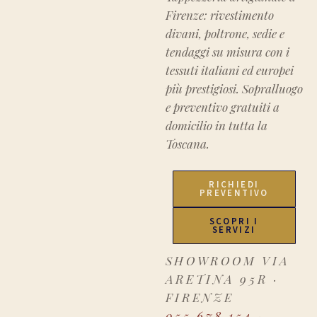
Firenze: rivestimento
divani, poltrone, sedie e
tendaggi su misura con i
tessuti italiani ed europei
più prestigiosi. Sopralluogo
e preventivo gratuiti a
domicilio in tutta la
Toscana.
RICHIEDI
PREVENTIVO
SCOPRI I
SERVIZI
SHOWROOM VIA
ARETINA 95R ·
FIRENZE
055 678 154
·