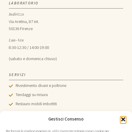
LABORATORIO
Indirizzo
Via Aretina, 87 int.
50136 Firenze
Lun-Ven
8:30-12:30 / 14:00-19:00
(sabato e domenica chiuso)
SERVIZI
Rivestimento divani e poltrone
Tendaggi su misura
Restauro mobili imbottiti
Sedie e testiere
Gestisci Consenso
Tende da sole
Per fornire le migliori esperienze, utilizziamo tecnologie come i cookie per