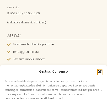
Lun-Ven
8:30-12:30 / 14:00-19:00
(sabato e domenica chiuso)
SERVIZI
Rivestimento divani e poltrone
Tendaggi su misura
Restauro mobili imbottiti
Sedie e testiere
Gestisci Consenso
Tende da sole
Per fornire le migliori esperienze, utilizziamo tecnologie come i cookie per
memorizzare e/o accedere alle informazioni del dispositivo. Il consenso a queste
tecnologie ci permetterà di elaborare dati come il comportamento di navigazione o ID
unici su questo sito. Non acconsentire o ritirare il consenso può influire
negativamente su alcune caratteristiche e funzioni.