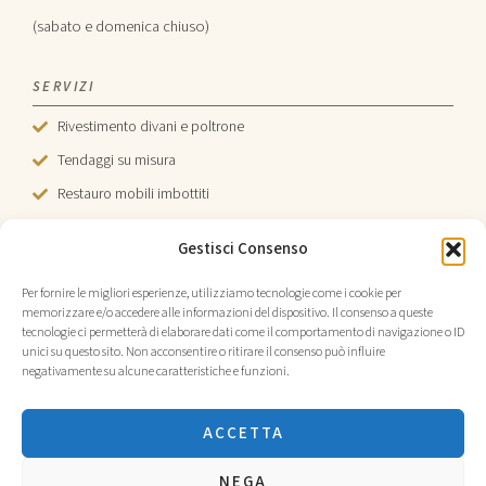
(sabato e domenica chiuso)
SERVIZI
Rivestimento divani e poltrone
Tendaggi su misura
Restauro mobili imbottiti
Sedie e testiere
Gestisci Consenso
Tende da sole
Per fornire le migliori esperienze, utilizziamo tecnologie come i cookie per
memorizzare e/o accedere alle informazioni del dispositivo. Il consenso a queste
tecnologie ci permetterà di elaborare dati come il comportamento di navigazione o ID
unici su questo sito. Non acconsentire o ritirare il consenso può influire
negativamente su alcune caratteristiche e funzioni.
© 2026 TAPPEZZERIA IL SOFÀ SNC · P.IVA
ACCETTA
04263740484
NEGA